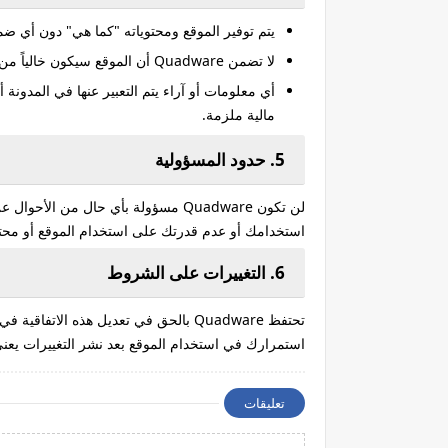
يتم توفير الموقع ومحتوياته "كما هي" دون أي ض
لا تضمن Quadware أن الموقع سيكون خالياً من الأخطاء أو أن الوصول إليه سيكون مستمراً أو آمناً في جميع الأوقات.
أي معلومات أو آراء يتم التعبير عنها في المدونة 
مالية ملزمة.
5. حدود المسؤولية
لن تكون Quadware مسؤولة بأي حال من 
استخدامك أو عدم قدرتك على استخدام الموقع أو محتو
6. التغييرات على الشروط
تحتفظ Quadware بالحق في تعديل هذه ال
استمرارك في استخدام الموقع بعد نشر التغييرات يعن
تعليقات