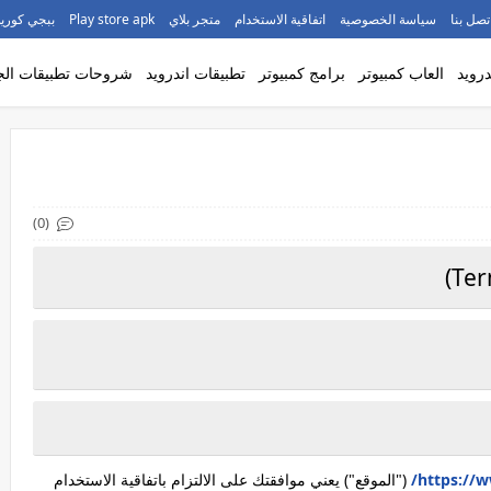
تصل بنا
سياسة الخصوصية
اتفاقية الاستخدام
متجر بلاي
Play store apk
ببجي كورية
درويد
العاب كمبيوتر
برامج كمبيوتر
تطبيقات اندرويد
شروحات تطبيقات الج
(0)
https://
("الموقع") يعني موافقتك على الالتزام باتفاقية الاستخدام