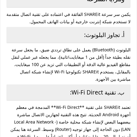
يكمن سر سرعة SHAREit الفائقة في اعتماده على تقنية اتصال متقدمة
لا تستخدم شبكة إنترنت خارجية أو بيانات الهاتف المحمول.
أ. تجاوز البلوتوث:
البلوتوث (Bluetooth) يعمل على نطاق ترددي ضيق، ما يجعل سرعة
نقله بطيئة جداً (أقل من 1 ميغابايت/ثانية)، مما يجعله غير عملي لنقل
مقاطع الفيديو عالية الدقة أو التطبيقات التي تزيد عن 100 ميغابايت.
بالمقابل، يستخدم SHAREit تكنولوجيا Wi-Fi لإنشاء شبكة اتصال
مباشرة بين الأجهزة.
ب. تقنية Wi-Fi Direct:
تعتمد SHAREit على تقنية **Wi-Fi Direct** المدمجة في معظم
أجهزة Android الحديثة. تتيح هذه التقنية لجهازين الاتصال مباشرة
ببعضهما البعض لإنشاء شبكة محلية خاصة (Local Area Network -
LAN) دون الحاجة إلى جهاز توجيه (Router) وسيط. السرعة هنا يمكن
أن تصل إلى 20 ميغابايت/ثانية أو أكثر، اعتماداً على معيار Wi-Fi في