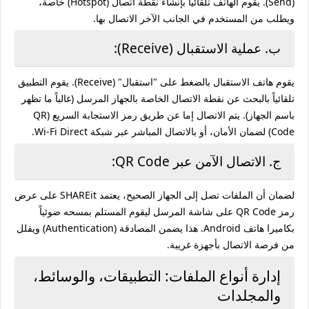
(Send). يقوم الهاتف تلقائياً بإنشاء نقطة اتصال (Hotspot) خاصة،
ويطلب من المستخدم في الجانب الآخر الاتصال بها.
ب. عملية الاستقبال (Receive):
يقوم هاتف الاستقبال بالضغط على "استقبال" (Receive). يقوم التطبيق
تلقائياً بالبحث عن نقطة الاتصال الخاصة بالجهاز المرسل (غالباً ما تظهر
باسم الجهاز). يتم الاتصال إما عن طريق رمز الاستجابة السريع (QR
Code) لضمان الأمان، أو بالاتصال المباشر عبر شبكة Wi-Fi Direct.
ج. الاتصال الآمن عبر QR Code:
لضمان أن الملفات تصل إلى الجهاز الصحيح، يعتمد SHAREit على عرض
رمز QR Code على شاشة المرسل ليقوم المستلم بمسحه ضوئياً
بكاميرا هاتف Android. هذا يضمن المصادقة (Authentication) ويقلل
من فرصة الاتصال بأجهزة غريبة.
إدارة أنواع الملفات: التطبيقات، والوسائط،
والمجلدات