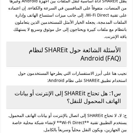
يظل SHAREit أداة أساسية لنقل الملفات بين أجهزة Android وغيرها
من المنصات، متفوقاً على المنافسين في السرعة والكفاءة. إن اعتماده
على تقنية Wi-Fi Direct، إلى جانب ميزات استنساخ الهاتف وإدارة
الملفات المدمجة، يجعله الخيار الأمثل للمستخدمين الذين يتعاملون
بانتظام مع ملفات كبيرة ويحتاجون إلى حل موثوق وسريع لا يستهلك
باقة الإنترنت.
الأسئلة الشائعة حول SHAREit لنظام
Android (FAQ)
نجيب هنا على أبرز الاستفسارات التي يطرحها المستخدمون حول
استخدام تطبيق SHAREit على نظام Android:
س1: هل تحتاج SHAREit إلى الإنترنت أو بيانات
الهاتف المحمول للنقل؟
ج: لا، لا تحتاج SHAREit إلى اتصال بالإنترنت أو بيانات الهاتف المحمول.
يستخدم التطبيق تقنية **Wi-Fi Direct** لإنشاء شبكة محلية خاصة
بين الجهازين، ويكون النقل محلياً وسريعاً بالكامل.