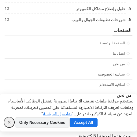
10
حلول وإصلاح مشاكل الكمبيوتر
10
شروحات تطبيقات الجوال والويب
الصفحات
الصفحة الرئيسية
اتصل بنا
من نحن
سياسة الخصوصية
اتفاقية الاستخدام
من نحن
يستخدم موقعنا ملفات تعريف الارتباط الضرورية لتفعيل الوظائف الأساسية،
وملفات تعريف الارتباط الاختيارية لمساعدتنا على تحسين تجربتك. لمعرفة
يهتم موقعنا بكل ما هو يخص التكنولوجيا كما نقوم في موقعنا بتوفير
المزيد عن سياسة الكوكيز، انقر على "
تفاصيل السياسة
".
الكثير من الشروحات الهامة عن التطبيقات والبرامج والألعاب
لمختلف انظمة التشغيل
Only Necessary Cookies
Accept All
بحث هذه المدونة الإلكترونية