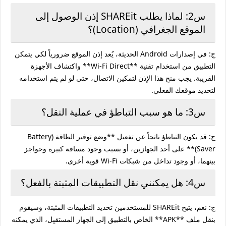
س2: لماذا يطلب SHAREit إذن الوصول إلى
الموقع الجغرافي (Location)؟
ج: في إصدارات Android الحديثة، يُعد إذن الموقع ضرورياً لكي يتمكن
التطبيق من استخدام تقنية **Wi-Fi Direct** واكتشاف الأجهزة
القريبة. يجب منح هذا الإذن لتمكين الاتصال، حتى لو لم يتم استخدامه
لتحديد موقعك الفعلي.
س3: ما هو سبب التباطؤ في عملية النقل؟
ج: قد يكون التباطؤ ناتجاً عن تفعيل **وضع توفير الطاقة (Battery
Saver)** على أحد الجهازين، أو بسبب وجود مسافة كبيرة وحواجز
بينهما، أو وجود تداخل من شبكات Wi-Fi قوية أخرى.
س4: هل يمكنني نقل التطبيقات المثبتة بالفعل؟
ج: نعم، يتيح SHAREit للمستخدمين تحديد التطبيقات المثبتة، وسيقوم
بنقل ملف **APK** الخاص بالتطبيق إلى الجهاز المستقبِل، الذي يمكنه