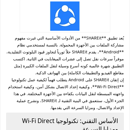
يُعد تطبيق **SHAREit** من الأدوات الأساسية التي غيرت مفهوم
مشاركة الملفات بين الأجهزة المحمولة. بالنسبة لمستخدمي نظام
**Android**، يقدم SHAREit حلاً ثورياً لتجاوز قيود البلوتوث التقليدية،
موفراً سرعات نقل تصل إلى عشرات الميغابايت في الثانية. اكتسب
التطبيق شهرة عالمية كونه أسرع وسيلة لنقل الملفات الكبيرة (مثل
مقاطع الفيديو والتطبيقات الكاملة) بين الهواتف الذكية.
إن إتقان SHAREit على Android يتطلب فهماً لكيفية عمل تكنولوجيا
**Wi-Fi Direct**، وكيفية إعداد الاتصال بشكل آمن، وكيفية استخدام
واجهته المبسطة لنقل البيانات بكفاءة بين الأجهزة المختلفة. في هذا
الجزء الأول، سنتعمق في البنية التقنية لـ SHAREit، ونشرح عملية
الإعداد والاتصال، ومزايا السرعة التي يقدمها.
الأساس التقني: تكنولوجيا Wi-Fi Direct
ومزايا السرعة