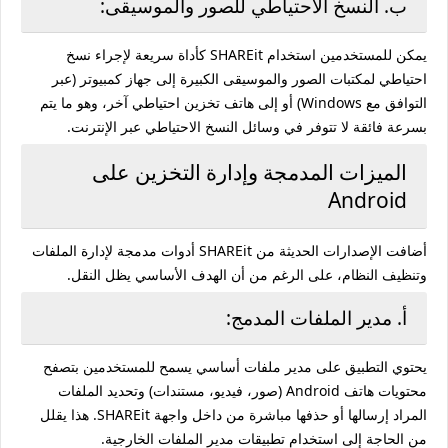
ب. النسخ الاحتياطي للصور والموسيقى:
يمكن للمستخدمين استخدام SHAREit كأداة سريعة لإجراء نسخ
احتياطي لمكتبات الصور والموسيقى الكبيرة إلى جهاز كمبيوتر (عبر
التوافق مع Windows) أو إلى هاتف تخزين احتياطي آخر، وهو ما يتم
بسرعة فائقة لا تتوفر في وسائل النسخ الاحتياطي عبر الإنترنت.
الميزات المدمجة وإدارة التخزين على
Android
أضافت الإصدارات الحديثة من SHAREit أدوات مدمجة لإدارة الملفات
وتنظيف النظام، على الرغم من أن الهدف الأساسي يظل النقل.
أ. مدير الملفات المدمج:
يحتوي التطبيق على مدير ملفات أساسي يسمح للمستخدمين بتصفح
محتويات هاتف Android (صور، فيديو، مستندات) وتحديد الملفات
المراد إرسالها أو حذفها مباشرة من داخل واجهة SHAREit. هذا يقلل
من الحاجة إلى استخدام تطبيقات مدير الملفات الخارجية.