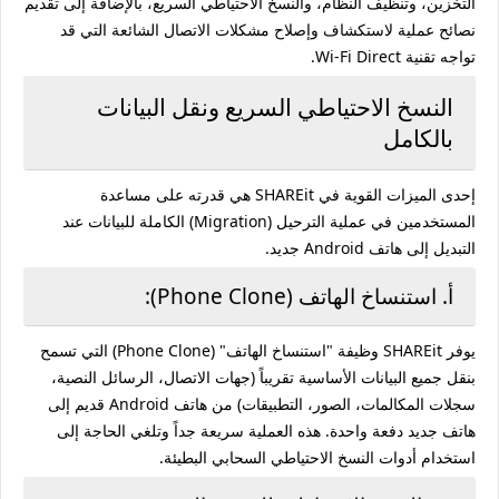
التخزين، وتنظيف النظام، والنسخ الاحتياطي السريع، بالإضافة إلى تقديم
نصائح عملية لاستكشاف وإصلاح مشكلات الاتصال الشائعة التي قد
تواجه تقنية Wi-Fi Direct.
النسخ الاحتياطي السريع ونقل البيانات
بالكامل
إحدى الميزات القوية في SHAREit هي قدرته على مساعدة
المستخدمين في عملية الترحيل (Migration) الكاملة للبيانات عند
التبديل إلى هاتف Android جديد.
أ. استنساخ الهاتف (Phone Clone):
يوفر SHAREit وظيفة "استنساخ الهاتف" (Phone Clone) التي تسمح
بنقل جميع البيانات الأساسية تقريباً (جهات الاتصال، الرسائل النصية،
سجلات المكالمات، الصور، التطبيقات) من هاتف Android قديم إلى
هاتف جديد دفعة واحدة. هذه العملية سريعة جداً وتلغي الحاجة إلى
استخدام أدوات النسخ الاحتياطي السحابي البطيئة.