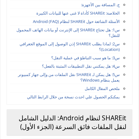
ج. المسافة بين الأجهزة:
الخلاصة: SHAREit كأداة لا غنى عنها للبيانات الكبيرة
الأسئلة الشائعة حول SHAREit لنظام Android (FAQ)
س1: هل تحتاج SHAREit إلى الإنترنت أو بيانات الهاتف المحمول
للنقل؟
س2: لماذا يطلب SHAREit إذن الوصول إلى الموقع الجغرافي
(Location)؟
س3: ما هو سبب التباطؤ في عملية النقل؟
س4: هل يمكنني نقل التطبيقات المثبتة بالفعل؟
س5: هل يمكن لـ SHAREit نقل الملفات من وإلى جهاز كمبيوتر
يعمل بنظام Windows؟
ملخص المقال الكامل
يمكنكم الحصول علي احدث نسخة من خلال الرابط التالي
SHAREit لنظام Android: الدليل الشامل
لنقل الملفات فائق السرعة (الجزء الأول)