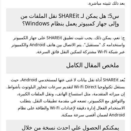
بعد ذلك تثبيته مباشرة.
س5: هل يمكن لـ SHAREit نقل الملفات من
وإلى جهاز كمبيوتر يعمل بنظام Windows؟
ج: نعم، يمكن ذلك. يجب تثبيت تطبيق SHAREit على جهاز الكمبيوتر
واستخدامه كـ "مستقبل". يتم الاتصال بين هاتف Android والكمبيوتر
عبر شبكة Wi-Fi مشتركة لتمكين النقل فائق السرعة.
ملخص المقال الكامل
يُعد SHAREit أداة نقل بيانات لا غنى عنها لمستخدمي Android، حيث
يستغل تكنولوجيا Wi-Fi Direct لتقديم سرعات تتجاوز البلوتوث بأشواط.
إن ميزاته المتقدمة، مثل استنساخ الهاتف، ونقل الملفات الكبيرة،
والتوافق مع الكمبيوتر، تضعه في مقدمة تطبيقات النقل. يتطلب
الاستخدام الفعال إدارة دقيقة لإعدادات Wi-Fi والطاقة على نظام
Android لضمان أقصى سرعة ممكنة.
يمكنكم الحصول علي احدث نسخة من خلال