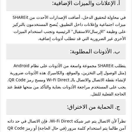
أ. الإعلانات والميزات الإضافية:
في محاولة لتحقيق الدخل، أضافت الإصدارات الأحدث من SHAREit
ميزات اجتماعية وإعلانات داخل التطبيق. يُنصح المستخدمون بالتركيز
على وظيفة "الإرسال/الاستقبال" الرئيسية وتجنب استخدام الميزات
الأخرى غير الضرورية التي قد تتطلب أذونات إضافية.
ب. الأذونات المطلوبة:
يتطلب SHAREit مجموعة واسعة من الأذونات على نظام Android
(مثل الوصول إلى التخزين، والموقع، والكاميرا). هذه الأذونات ضرورية
لإنشاء نقطة الاتصال والاتصال بالـ Wi-Fi Direct ومسح رمز QR Code.
يجب على المستخدم مراجعة الأذونات بعناية والتأكد من منحها فقط عند
الحاجة الفعلية للنقل.
ج. الحماية من الاختراق:
نظراً لأن الاتصال يتم عبر شبكة Wi-Fi Direct، فإن الاتصال في حد ذاته
آمن طالما يتم استخدام كلمة مرور (في حال الحاجة) أو رمز QR Code