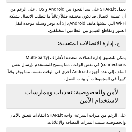
يعمل SHAREit على سد الفجوة بين Android و iOS. على الرغم من
أن عملية الاتصال قد تكون مختلفة قليلاً (غالباً ما تتطلب الاتصال بشبكة
Wi-Fi التي ينشئها هاتف Android)، إلا أنه يوفر وسيلة موحدة لنقل
الصور ومقاطع الفيديو بين النظامين المختلفين.
ج. إدارة الاتصالات المتعددة:
يمكن للتطبيق إدارة اتصالات متعددة الأطراف (Multi-party
connections) في نفس الوقت، مما يسمح للمستخدم بإرسال نفس
الملف إلى عدة أجهزة Android أخرى في الوقت نفسه، مما يوفر وقتاً
كبيراً في المجموعات أو بيئات العمل.
الأمن والخصوصية: تحديات وممارسات
الاستخدام الآمن
على الرغم من ميزات السرعة، واجه SHAREit انتقادات تتعلق بالأمان
والخصوصية بسبب الميزات المضافة والإعلانات.