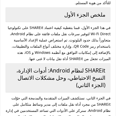
للتأكد من هوية المستلم.
ملخص الجزء الأول
في هذا الجزء الأول، قمنا بتغطية كيفية اعتماد SHAREit على تكنولوجيا
Wi-Fi Direct لتوفير سرعات نقل ملفات فائقة على نظام Android،
متجاوزاً بذلك حدود البلوتوث. تم استعراض عملية الإعداد الأساسية
باستخدام رمز QR Code، وإدارة مختلف أنواع الملفات والتطبيقات،
بالإضافة إلى إمكانيات التوافق مع أنظمة Windows و iOS. هذه
الميزات تجعل من SHAREit أداة نقل بيانات لا غنى عنها.
SHAREit لنظام Android: أدوات الإدارة،
النسخ الاحتياطي، وحل مشكلات الاتصال
(الجزء الثاني)
في الجزء الثاني، نستكشف الميزات المتقدمة والمدمجة التي حوّلت
SHAREit من مجرد أداة نقل ملفات إلى مدير وسائط متكامل على
نظام Android. سنركز على الأدوات التي تساعد المستخدمين في إدارة