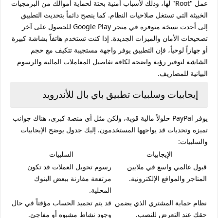
عمل "Root" لها، وذلك لأسباب أمنية بحتة لحماية أموالك من البرمجيات
الخبيثة التي تستغل صلاحيات النظام. كما ينصح دائماً بتحديث التطبيق
إلى أحدث نسخة متوفرة في متجر Google Play للحصول على آخر
تصحيحات الأمان والميزات الجديدة. إذا كنت تستخدم هاتفاً بشاشة كبيرة
أو جهازاً لوحياً، فإن التطبيق يوفر واجهة مستجيبة تتكيف مع حجم
الشاشة لتوفير رؤية واضحة لكافة تفاصيل المعاملات المالية والرسوم
البيانية للمصاريف.
إيجابيات وسلبيات تطبيق باي بال للأندرويد
يوفر PayPal حلولاً مالية قوية، ولكن مثل أي منصة كبرى، هناك جوانب
تميزه وتحديات قد يواجهها المستخدمون. إليك جدول يوضح الإيجابيات
والسلبيات:
الإيجابيات
السلبيات
قبول عالمي واسع في ملايين
رسوم تحويل العملات قد تكون
المتاجر والمواقع الإلكترونية.
مرتفعة مقارنة ببعض البنوك
المحلية.
نظام حماية المشتري الذي يضمن
قد يتم تجميد الحساب مؤقتاً في حال
حقك عند التعرض للنصب.
وجود نشاط مشبوه أو مفاجئ.