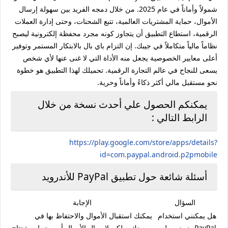
شمولاً وأماناً في عام 2025. من خلال دمجه الفريد بين سهولة إرسال
الأموال، حماية المشتريات العالمية، تتبع الشحنات، وحتى إدارة العملات
الرقمية، استطاع التطبيق أن يتجاوز كونه مجرد محفظة إلكترونية ليصبح
نظاماً مالياً متكاملاً في جيبك. إن التزام باي بال بالابتكار المستمر وتوفير
أعلى معايير الخصوصية يجعل منه الأداة التي لا غنى عنها لأي شخص
يسعى للنجاح في عالم التجارة الرقمية. تحميلك لهذا التطبيق هو خطوة
نحو مستقبل مالي أكثر ذكاءً وأماناً وحرية.
يمكنكم الحصول علي أحدث نسخة من خلال
الرابط التالي :
https://play.google.com/store/apps/details?
id=com.paypal.android.p2pmobile
أسئلة شائعة حول تطبيق PayPal للأندرويد
السؤال
الإجابة
هل يمكنني استخدام
يمكنك استقبال الأموال والاحتفاظ بها في
PayPal بدون ربط
رصيدك، ولكن لإرسال الأموال أو سحبها، ستحتاج