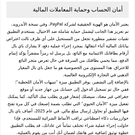
أمان الحساب وحماية المعاملات المالية
يعتبر الأمان هو الهوية الحقيقية لشركة PayPal، وفي نسخة الأندرويد،
تم تعزيز هذا الجانب ليشمل حماية شاملة ضد الاحتيال. يستخدم التطبيق
تقنيات تشفير متطورة تجعل من المستحيل على أي طرف ثالث اعتراض
بياناتك المالية أثناء انتقالها. بمجرد إجراء عملية دفع، لا يشارك باي بال
أرقام بطاقاتك الائتمانية مع البائع، بل يرسل له رمزاً مشفراً يؤكد إتمام
الدفع، مما يحمي بطاقتك من السرقة في حال تعرض متجر البائع
للاختراق. هذا المستوى من الخصوصية هو ما جعل باي بال المعيار
الذهبي في التجارة الإلكترونية العالمية.
بالإضافة إلى التشفير، يوفر التطبيق ميزة "تنبيهات الأمان اللحظية"؛
ففي حال تم تسجيل الدخول إلى حسابك من جهاز جديد أو موقع
جغرافي غير معتاد، سيصلك إشعار فوري يطلب منك التأكيد. كما يمكنك
تفعيل ميزة "الأمان الحيوي" التي تطلب بصمة إصبعك في كل مرة تفتح
فيها التطبيق أو تحاول إرسال مبلغ مالي. في عام 2025، أضاف باي بال
خوارزميات ذكاء اصطناعي تراقب الأنماط الشرائية للمستخدم، فإذا
حاولت إجراء عملية شراء تختلف تماماً عن عاداتك، قد يطلب التطبيق
خطوة توثيق إضافية عبر هاتفك لضمان أنك أنت من يقوم بالعملية.