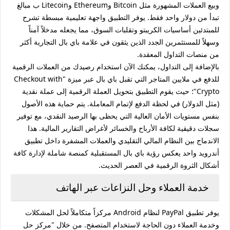
وبيع العملات المشهورة مثل Bitcoin وEthereum وLitecoin ب مبالغ
تبدأ من دولار واحد فقط. يوفر التطبيق واجهة تعليمية مبسطة تشرح
للمبتدئين أساسيات الكريبتو وتقلبات السوق، مما يجعله مدخلاً آمناً
وسهلاً للمستثمرين الجدد الذين يثقون في علامة باي بال التجارية أكثر
من منصات التداول المعقدة.
بالإضافة إلى التداول، يمكنك الآن استخدام رصيدك من العملات الرقمية
للدفع في ملايين المتاجر التي تقبل باي بال عبر ميزة "Checkout with
Crypto"؛ حيث يقوم التطبيق بتحويل العملة الرقمية إلى عملة نقدية
(مثل الدولار) في لحظة الدفع لإتمام المعاملة. يتم حماية هذه الأصول
بنفس مستويات الأمان العالية التي يحظى بها الرصيد النقدي، مع توفير
سجلات دقيقية لكافة الأرباح والخسائر لأغراض التقارير المالية. هذا
الاندماج بين النظام المالي التقليدي والعملات المشفرة داخل تطبيق
أندرويد واحد يعكس رؤية باي بال المستقبلية كمنصة شاملة لإدارة كافة
أشكال الثروة الرقمية في العصر الحديث.
خدمة العملاء وحل النزاعات عبر الهاتف
يوفر تطبيق PayPal لنظام Android مركزاً متكاملاً لحل المشكلات
وخدمة العملاء دون الحاجة لاستخدام المتصفح. من خلال "مركز حل