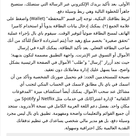
الأولى. بعد تأكيد بريدك الإلكتروني عبر الرسالة التي ستصلك، ستصبح
جاهزاً للخطوة التالية وهي ربط وسيلة دفع.
لربط بطاقتك البنكية، توجه إلى قسم "المحفظة" (Wallet) واضغط على
علامة الجمع (+). يمكنك إدخال بيانات البطاقة يدوياً أو استخدام كاميرا
الهاتف لمسح البطاقة ضوئياً لتوفير الوقت. سيقوم باي بال بإجراء عملية
"تحقق صغيرة" بخصم مبلغ زهيد جداً (يتم استرداده لاحقاً) للتأكد من أنك
صاحب البطاقة الفعلي. بعد تأكيد البطاقة، يمكنك البدء في إرسال
الأموال أو التسوق عبر الإنترنت. واجهة التطبيق مصممة لتكون بديهية؛
حيث تجد أزرار "إرسال" و"طلب" الأموال في الصفحة الرئيسية بشكل
واضح، مما يسهل عليك إدارة معاملاتك دون تعقيد.
نصيحة للمستخدمين الجدد: قم بتحميل صورتك الشخصية وتأكد من أن
اسمك في باي بال مطابق لاسمك في الحساب البنكي لتجنب أي
مشاكل عند سحب الأموال. يمكنك أيضاً استكشاف ميزة "المدفوعات
التلقائية" لإدارة اشتراكاتك في خدمات مثل Netflix أو Spotify من
مكان واحد. بفضل دعم اللغة العربية الكامل في نسخة الأندرويد، ستجد
أن جميع القوائم والتعليمات واضحة ومفهومة. تطبيق باي بال ليس مجرد
وسيلة دفع، بل هو مدير مالي شخصي يساعدك في تنظيم تدفقاتك
النقدية العالمية بكل احترافية وسهولة.