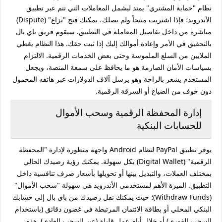
نظام "حماية المشتري" يمتد ليشمل المعاملات التي تتم عبر تطبيق
الأندرويد؛ فإذا اشتريت منتجاً ولم يصلك، يمكنك فتح "نزاع" (Dispute)
مباشرة من داخل تفاصيل المعاملة في التطبيق. سيقوم فريق باي بال
بالتحقيق في الأمر وإعادة أموالك إليك إذا ثبت حقك. هذا النظام يغطي
الملايين من السلع الملموسة وحتى بعض الخدمات الرقمية. الالتزام
بسياسات الأمان الصارمة هو ما يحافظ على سمعة المنصة، ويجعل
المستخدم يشعر بالراحة وهو يرسل آلاف الدولارات عبر هاتفه المحمول
دون خوف من الضياع أو السرقة الرقمية.
إدارة المحفظة الرقمية وسحب الأموال
للحسابات البنكية
يوفر تطبيق PayPal لنظام Android واجهة متطورة لإدارة "المحفظة
الرقمية" (Digital Wallet) بكل سهولة. يمكنك رؤية رصيدك الحالي
بمختلف العملات، والتبديل بينها أو تحويلها بأسعار صرف تنافسية داخل
التطبيق. الميزة الأهم لمستخدمي الأندرويد هي سهولة "سحب الأموال"
(Withdraw Funds)؛ حيث يمكنك نقل رصيدك من باي بال إلى حسابك
البنكي المحلي أو بطاقة الائتمان المرتبطة في غضون دقائق (باستخدام
السحب الفوري) أو خلال أيام عمل قليلة (عبر السحب العادي). هذه