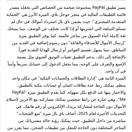
يتميز تطبيق PayPal بمجموعة ضخمة من الخصائص التي تجعله يتصدر
قائمة التطبيقات المالية في متجر جوجل بلاي. الميزة الأبرز هي "الحماية
المتقدمة للمشتري"؛ حيث يضمن باي بال استرداد أموالك في حال لم
تستلم السلعة التي اشتريتها أو إذا كانت تختلف عن الوصف، مما يمنحك
ثقة كاملة أثناء التسوق من متاجر عالمية. كما يوفر التطبيق ميزة
"إرسال الأموال للأصدقاء والعائلة" دون رسوم إضافية في العديد من
المناطق، مما يسهل تقسيم الفواتير أو إرسال الهدايا النقدية فوراً.
بالإضافة إلى ذلك، يدعم التطبيق تقنيات التوثيق الحيوي مثل بصمة
الإصبع والتعرف على الوجه، مما يجعل الدخول إلى حسابك سريعاً وآمناً
في آن واحد.
الميزة الثانية هي "إدارة البطاقات والحسابات البنكية" في مكان واحد
منظم. يمكنك ربط عدة بطاقات ائتمان أو حسابات بنكية بالتطبيق،
والاختيار بينها عند الدفع بكل سهولة. كما يقدم التطبيق ميزة "PayPal
Me"، وهي عبارة عن رابط شخصي يمكنك مشاركته مع الآخرين لاستلام
الأموال دون الحاجة لمشاركة بريدك الإلكتروني أو رقم هاتفك. في
التحديثات الأخيرة لعام 2025، أضاف باي بال ميزة "تتبع الشحنات"
مباشرة من داخل التطبيق، حيث يمكنك رؤية حالة مشترياتك من
المتاجر المختلفة دون الحاجة للتنقل بين تطبيقات الشحن، مما يعزز من