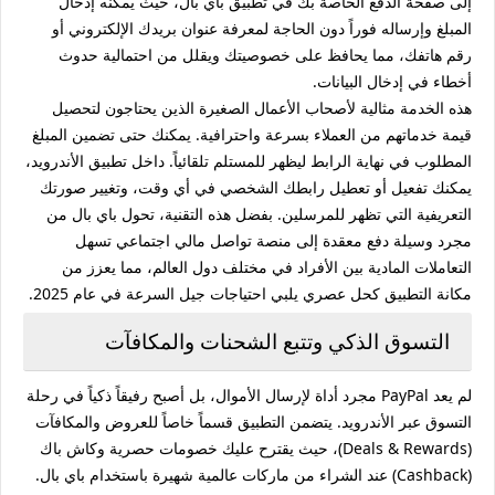
إلى صفحة الدفع الخاصة بك في تطبيق باي بال، حيث يمكنه إدخال
المبلغ وإرساله فوراً دون الحاجة لمعرفة عنوان بريدك الإلكتروني أو
رقم هاتفك، مما يحافظ على خصوصيتك ويقلل من احتمالية حدوث
أخطاء في إدخال البيانات.
هذه الخدمة مثالية لأصحاب الأعمال الصغيرة الذين يحتاجون لتحصيل
قيمة خدماتهم من العملاء بسرعة واحترافية. يمكنك حتى تضمين المبلغ
المطلوب في نهاية الرابط ليظهر للمستلم تلقائياً. داخل تطبيق الأندرويد،
يمكنك تفعيل أو تعطيل رابطك الشخصي في أي وقت، وتغيير صورتك
التعريفية التي تظهر للمرسلين. بفضل هذه التقنية، تحول باي بال من
مجرد وسيلة دفع معقدة إلى منصة تواصل مالي اجتماعي تسهل
التعاملات المادية بين الأفراد في مختلف دول العالم، مما يعزز من
مكانة التطبيق كحل عصري يلبي احتياجات جيل السرعة في عام 2025.
التسوق الذكي وتتبع الشحنات والمكافآت
لم يعد PayPal مجرد أداة لإرسال الأموال، بل أصبح رفيقاً ذكياً في رحلة
التسوق عبر الأندرويد. يتضمن التطبيق قسماً خاصاً للعروض والمكافآت
(Deals & Rewards)، حيث يقترح عليك خصومات حصرية وكاش باك
(Cashback) عند الشراء من ماركات عالمية شهيرة باستخدام باي بال.