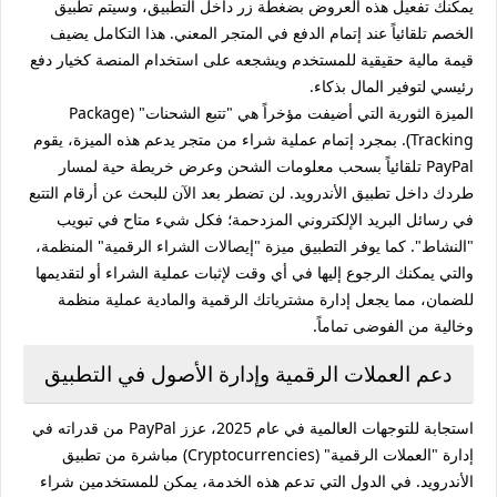
يمكنك تفعيل هذه العروض بضغطة زر داخل التطبيق، وسيتم تطبيق
الخصم تلقائياً عند إتمام الدفع في المتجر المعني. هذا التكامل يضيف
قيمة مالية حقيقية للمستخدم ويشجعه على استخدام المنصة كخيار دفع
رئيسي لتوفير المال بذكاء.
الميزة الثورية التي أضيفت مؤخراً هي "تتبع الشحنات" (Package
Tracking). بمجرد إتمام عملية شراء من متجر يدعم هذه الميزة، يقوم
PayPal تلقائياً بسحب معلومات الشحن وعرض خريطة حية لمسار
طردك داخل تطبيق الأندرويد. لن تضطر بعد الآن للبحث عن أرقام التتبع
في رسائل البريد الإلكتروني المزدحمة؛ فكل شيء متاح في تبويب
"النشاط". كما يوفر التطبيق ميزة "إيصالات الشراء الرقمية" المنظمة،
والتي يمكنك الرجوع إليها في أي وقت لإثبات عملية الشراء أو لتقديمها
للضمان، مما يجعل إدارة مشترياتك الرقمية والمادية عملية منظمة
وخالية من الفوضى تماماً.
دعم العملات الرقمية وإدارة الأصول في التطبيق
استجابة للتوجهات العالمية في عام 2025، عزز PayPal من قدراته في
إدارة "العملات الرقمية" (Cryptocurrencies) مباشرة من تطبيق
الأندرويد. في الدول التي تدعم هذه الخدمة، يمكن للمستخدمين شراء