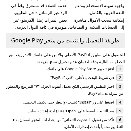
واجهة سهلة الاستخدام وتدعم
خدمة العملاء قد تستغرق وقتاً في
اللغة العربية بالكامل.
الرد عبر الرسائل داخل التطبيق.
إمكانية سحب الأموال مباشرة
بعض الميزات (مثل الكريبتو) غير
إلى الحسابات البنكية أو البطاقات.
متوفرة في كافة الدول العربية.
طريقة التحميل والتثبيت من متجر Google Play
للحصول على تطبيق PayPal الأصلي والآمن على هاتفك الأندرويد، اتبع
الخطوات التالية بدقة لضمان عدم تحميل نسخ مزيفة:
افتح تطبيق
Google Play Store
على هاتفك.
في شريط البحث بالأعلى، اكتب
"PayPal"
.
اختر التطبيق الرسمي الذي يحمل أيقونة الحرف "P" المزدوج والمطور
من شركة
PayPal, Inc
.
اضغط على زر
"Install"
(تثبيت) وانتظر حتى يكتمل التحميل.
بعد التثبيت، اضغط على
"Open"
(فتح) لبدء إعداد حسابك.
تأكد من تفعيل
"التحديث التلقائي"
من إعدادات المتجر لضمان بقاء
التطبيق محمياً بأحدث إصدارات الأمان.