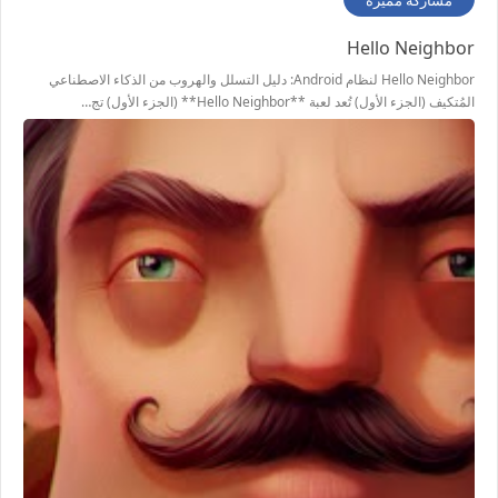
مشاركة مميزة
Hello Neighbor
Hello Neighbor لنظام Android: دليل التسلل والهروب من الذكاء الاصطناعي
المُتكيف (الجزء الأول) تُعد لعبة **Hello Neighbor** (الجزء الأول) تج…