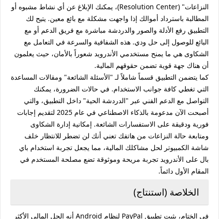
النزاعات" (Resolution Center)، يمكنك الإبلاغ عن أي نشاط مشبوه أو
المطالبة باسترداد أموالك إذا واجهت مشكلة مع بائع معين. يتيح لك
التطبيق رفع الأدلة والصور والدردشة مباشرة مع فريق الدعم أو مع
البائع للوصول إلى حل ودي. هذه الشفافية والسرعة في التعامل مع
الشكاوى هي ما يمنح مستخدمي الأندرويد شعوراً بالأمان، حيث يعلمون
أن هناك جهة قوية تضمن حقوقهم المالية.
كما يتضمن التطبيق قسماً شاملاً لـ "الأسئلة الشائعة" ومقالات المساعدة
التي تغطي كافة جوانب الاستخدام. في حالات الضرورة، يمكنك
التواصل مع الدعم الفني عبر "الدردشة الحية" داخل التطبيق، والتي
أصبحت الآن مدعومة بالذكاء الاصطناعي في عام 2025 لتقديم إجابات
فورية ودقيقة على الاستفسارات الشائعة. إمكانية إدارة الشكاوى
ومتابعة حالة النزاعات من هاتفك تعني أنك لن تضطر للانتظار خلف
شاشة الكمبيوتر لحل مشاكلك المالية، مما يجعل تجربة استخدام باي
بال على الأندرويد تجربة مريحة وموثوقة تضع مصلحة المستخدم في
المقام الأول دائماً.
الخلاصة (استنتاج)
في الختام، يثبت تطبيق PayPal لنظام Android أنه الحل المالي الأكثر