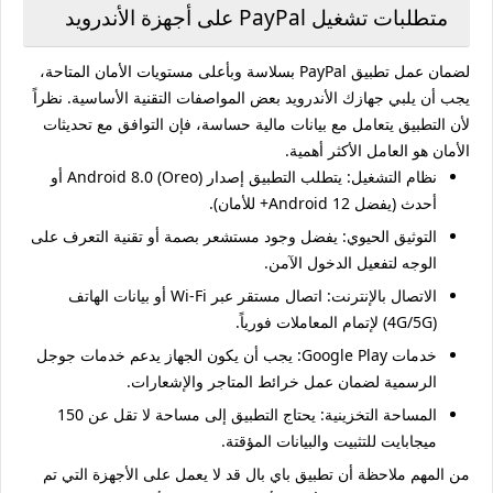
متطلبات تشغيل PayPal على أجهزة الأندرويد
لضمان عمل تطبيق PayPal بسلاسة وبأعلى مستويات الأمان المتاحة،
يجب أن يلبي جهازك الأندرويد بعض المواصفات التقنية الأساسية. نظراً
لأن التطبيق يتعامل مع بيانات مالية حساسة، فإن التوافق مع تحديثات
الأمان هو العامل الأكثر أهمية.
نظام التشغيل:
يتطلب التطبيق إصدار Android 8.0 (Oreo) أو
أحدث (يفضل Android 12+ للأمان).
التوثيق الحيوي:
يفضل وجود مستشعر بصمة أو تقنية التعرف على
الوجه لتفعيل الدخول الآمن.
الاتصال بالإنترنت:
اتصال مستقر عبر Wi-Fi أو بيانات الهاتف
(4G/5G) لإتمام المعاملات فورياً.
خدمات Google Play:
يجب أن يكون الجهاز يدعم خدمات جوجل
الرسمية لضمان عمل خرائط المتاجر والإشعارات.
المساحة التخزينية:
يحتاج التطبيق إلى مساحة لا تقل عن 150
ميجابايت للتثبيت والبيانات المؤقتة.
من المهم ملاحظة أن تطبيق باي بال قد لا يعمل على الأجهزة التي تم