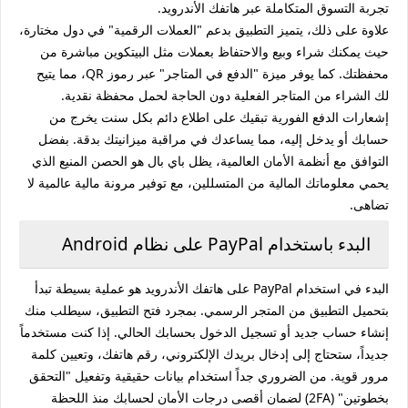
تجربة التسوق المتكاملة عبر هاتفك الأندرويد.
علاوة على ذلك، يتميز التطبيق بدعم "العملات الرقمية" في دول مختارة،
حيث يمكنك شراء وبيع والاحتفاظ بعملات مثل البيتكوين مباشرة من
محفظتك. كما يوفر ميزة "الدفع في المتاجر" عبر رموز QR، مما يتيح
لك الشراء من المتاجر الفعلية دون الحاجة لحمل محفظة نقدية.
إشعارات الدفع الفورية تبقيك على اطلاع دائم بكل سنت يخرج من
حسابك أو يدخل إليه، مما يساعدك في مراقبة ميزانيتك بدقة. بفضل
التوافق مع أنظمة الأمان العالمية، يظل باي بال هو الحصن المنيع الذي
يحمي معلوماتك المالية من المتسللين، مع توفير مرونة مالية عالمية لا
تضاهى.
البدء باستخدام PayPal على نظام Android
البدء في استخدام PayPal على هاتفك الأندرويد هو عملية بسيطة تبدأ
بتحميل التطبيق من المتجر الرسمي. بمجرد فتح التطبيق، سيطلب منك
إنشاء حساب جديد أو تسجيل الدخول بحسابك الحالي. إذا كنت مستخدماً
جديداً، ستحتاج إلى إدخال بريدك الإلكتروني، رقم هاتفك، وتعيين كلمة
مرور قوية. من الضروري جداً استخدام بيانات حقيقية وتفعيل "التحقق
بخطوتين" (2FA) لضمان أقصى درجات الأمان لحسابك منذ اللحظة