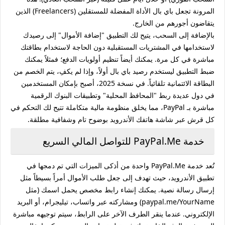
المرونة تجعل باي بال الأداة المفضلة للمستقلين (Freelancers) الذين
يتقاضون أجورهم من الخارج.
بالإضافة إلى السحب، يتيح لك التطبيق "إضافة الأموال" إلى رصيدك
لاستخدامها في المشتريات المستقبلية دون الحاجة لاستخدام بطاقتك
مباشرة في كل مرة. يمكنك أيضاً تنظيم أولويات الدفع؛ فمثلاً يمكنك
ضبط التطبيق ليستخدم رصيد باي بال أولاً، وإذا لم يكفِ، يتم الخصم من
البطاقة الائتمانية تلقائياً. في نسخة 2025، أصبح بإمكان المستخدمين
في دول عديدة ربط "المحافظ المحلية" وتطبيقات البنوك الرقمية
مباشرة بـ PayPal، مما يخلق منظومة مالية متكاملة تتيح لك التحكم في
كل قرش عبر شاشة هاتفك الأندرويد بوضوح تام وشفافية مطلقة.
خدمة PayPal.Me للتواصل المالي السريع
تُعد خدمة PayPal.Me واحدة من أذكى الميزات التي تم دمجها في
تطبيق الأندرويد، حيث تهدف إلى جعل طلب الأموال أمراً بسيطاً مثل
إرسال رسالة نصية. يمكنك إنشاء رابط مخصص يحمل اسمك (مثل
paypal.me/YourName) ومشاركته عبر واتساب، تيليجرام، أو البريد
الإلكتروني. عندما ينقر الطرف الآخر على الرابط، سيتم توجيهه مباشرة