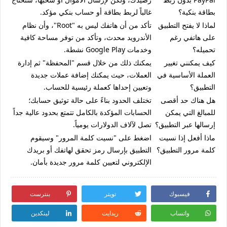
بطاقة بنكية؟
غالباً لربط بطاقة أو حساب بنكي مؤكد.
لماذا لا يفتح التطبيق
تأكد من أن هاتفك ليس به "Root"، وأن نظام
على هاتفي رغم
الأندرويد محدث، وتأكد من توفر مساحة كافية
تحميله؟
وخدمات Google Play نشطة.
كيف يمكنني تغيير
يمكنك ذلك من خلال قسم "المحفظة" ثم إدارة
العملة الأساسية في
العملات، حيث يمكنك إضافة عملات جديدة
التطبيق؟
وتعيين إحداها كعملة رئيسية للحساب.
هل هناك حد أقصى
تختلف الحدود بناءً على حالة توثيق حسابك؛
للمبالغ التي يمكن
الحسابات المؤكدة بالكامل تتمتع بحدود عالية جداً
إرسالها عبر التطبيق؟
تصل لآلاف الدولارات يومياً.
ماذا أفعل إذا نسيت
اضغط على "نسيت كلمة المرور" وسيقوم
كلمة مرور التطبيق؟
التطبيق بإرسال رمز تحقق لهاتفك أو بريدك
الإلكتروني لتعيين كلمة مرور جديدة بأمان.
فيسبوك
تويتر
بنترست
واتساب
ريدايت
لينكدين