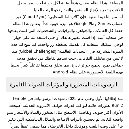
المسافة. هذا النظام يضيف هدفاً وغاية لكل جولة لعب، مما يجعل
اللاعب يشعر بالإنجاز المستمر والتقدم نحو الرتب العليا.
أما من الناحية التقنية، فإن "الارتباط السحابي" (Cloud Sync) عبر
حساب Google Play Games هو ميزة حيوية جداً. يضمن هذا النظام
حفظ كل العملات، والجواهر، والترقيات، والشخصيات التي قمت بفتحها
في سحابة آمنة. إذا قمت بتغيير هاتفك أو حتى استخدامه على جهاز
لوحي، يمكنك استعادة كل تقدمك بضغطة زر واحدة. كما تتيح لك هذه
الميزة المشاركة في "التحديات العالمية" (Global Challenges) ضد
لاعبين من مختلف الثقافات، حيث تساهم نقاطك في تحقيق هدف
جماعي يمنح الجميع جوائز نادرة، مما يخلق مجتمعاً تفاعلياً كبيراً يحيط
بهذه اللعبة الأسطورية على نظام Android.
الرسوميات المتطورة والمؤثرات الصوتية الغامرة
منذ إطلاقها الأول وحتى عام 2025، شهدت الرسوميات في Temple
Run 2 تطورات هائلة لتواكب قدرات هواتف الأندرويد الحديثة. أصبحت
الألوان أكثر حيوية، وتفاصيل الأسطح مثل الصخور والمياه والأشجار تبدو
واقعية للغاية. تم تحسين تأثيرات الإضاءة والظلال الديناميكية التي تتغير
بناءً على وقت اللعب وموقعك داخل الخريطة، مما يضفي عمقاً بصرياً