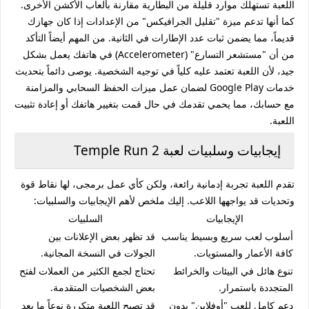
اللعبة تستهلك موارد قليلة من البطارية مقارنة بألعاب الأكشن الأخرى.
كما أنها تدعم ميزة "تقليل الجرافيكس" من الإعدادات إذا كان جهازك
قديماً، مما يضمن ثبات عدد الإطارات في الثانية. من المهم أيضاً التأكد
من أن "مستشعر التسارع" (Accelerometer) في هاتفك يعمل بشكل
جيد، لأن اللعبة تعتمد عليه كلياً في توجيه الشخصية. يوصى دائماً بتحديث
خدمات Google Play لضمان عمل ميزات الحفظ السحابي والمزامنة
مع حسابك، مما يحمي تقدمك في حال قمت بتغيير هاتفك أو إعادة تثبيت
اللعبة.
إيجابيات وسلبيات لعبة Temple Run 2
تقدم اللعبة تجربة إدمانية رائعة، ولكن كأي عمل برمجى، لها نقاط قوة
وتحديات قد يواجهها اللاعب. إليك ملخص لأهم الإيجابيات والسلبيات:
الإيجابيات
السلبيات
أسلوب لعب سريع وبسيط يناسب
قد تظهر بعض الإعلانات بين
كافة الأعمار والمستويات.
الجولات في النسخة المجانية.
تنوع هائل في البيئات والخرائط
تحتاج لجمع الكثير من العملات لفتح
المتجددة باستمرار.
بعض الشخصيات المتقدمة.
دعم كامل للعب "أوفلاين" بدون
قد تصبح اللعبة متكررة نوعاً ما بعد