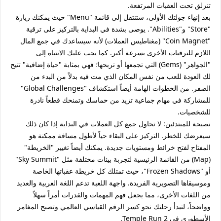
تنزلق تحت العقبات المرتفعة.
بعد إنهاء جولتك الأولى، ستنتقل إلى قائمة "Menu" حيث يمكنك زيارة
"Store" و"Abilities". يوصى بشدة في البداية بالتركيز على ترقية
"Coin Magnet" (مغناطيس العملات) لأنه سيساعدك في جمع المال
اللازم للترقيات الأخرى بسرعة أكبر. كما يجب عليك الانتباه إلى
"الجواهر" (Gems) التي تجمعها أو تربحها؛ فهي بمثابة "حياة إضافية" تتيح
لك العودة للعب من نفس المكان الذي مت فيه بدلاً من البدء من
الصفر. من الخطوات الهامة أيضاً استكشاف "Global Challenges"
للمشاركة في مهام جماعية تزيد من حماسك وتمنحك قطعاً نادرة
للشخصيات.
نصيحة للمبتدئين: لا تحاول جمع كل العملات في البداية إذا كان ذلك
سيعرضك للخطر. التركيز على البقاء حياً لأطول مسافة ممكنة هو
المفتاح لفتح خرائط ومستويات جديدة. يمكنك أيضاً تغيير "الخريطة"
(Map) من القائمة الرئيسية لتجربة بيئات مختلفة مثل "Sky Summit"
أو "Frozen Shadows"، حيث تمتلك كل خريطة عقباتها الخاصة
وموسيقاها التصويرية الفريدة. واجهة اللعبة تدعم اللغة العربية والعديد
من اللغات الأخرى، مما يجعل فهم المهمات والقدرات أمراً سهلاً
وواضحاً، لتبدأ رحلتك نحو كسر الرقم القياسي العالمي وتصبح المغامر
الأسطوري في Temple Run 2.