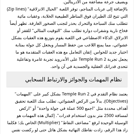
ويضيف جرعة مضاعفة من الأدرينالين.
بالإضافة إلى عربات المناجم، توفر اللعبة "الحبال الانزلاقية" (Zip lines)
التي تتيح لك الطيران فوق المناظر الطبيعية الخلابة، وعقبات مائية
تتطلب منك السباحة والتحرك بحذر لتجنب الصخور الغارقة. تظهر أيضاً
فخاخ نارية وشفرات دوارة تطلب منك "التوقيت المثالي" للقفز أو
الانزلاق. الذكاء الاصطناعي في اللعبة يقوم بتوزيع هذه العقبات بشكل
عشوائي، مما يمنع اللاعب من حفظ المسار ويجعل كل جولة بمثابة
اختبار جديد للحواس. إتقان التعامل مع هذه العقبات المتقدمة هو ما
يجعل تجربة Temple Run 2 على الأندرويد تجربة غامرة وتفاعلية
تتحدى قدراتك العقلية والجسدية في آن واحد.
نظام المهمات والجوائز والارتباط السحابي
يعتمد نظام التقدم في Temple Run 2 بشكل كبير على "المهمات"
(Objectives). بدلاً من الركض العشوائي، تطلب منك اللعبة تحقيق
أهداف محددة مثل "اجمع 500 عملة في جولة واحدة" أو "اركض
لمسافة 2500 متر بدون استخدام قدرات". إكمال هذه المهمات هو
الوسيلة الوحيدة لرفع "مضاعف النقاط" (Multiplier) الخاص بك؛ فكلما
زاد هذا الرقم، زادت نقاطك النهائية بشكل هائل حتى لو ركضت نفس