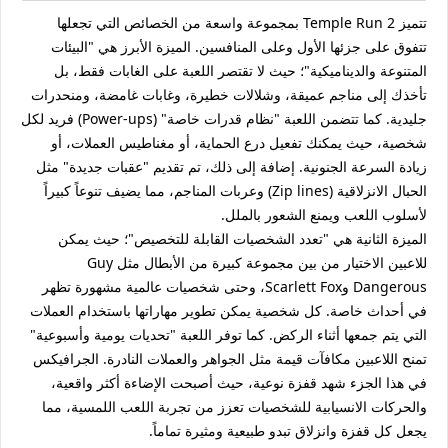
تتميز Temple Run 2 بمجموعة واسعة من الخصائص التي تجعلها
تتفوق على جزئها الأول وعلى المنافسين. الميزة الأبرز هي "البيئات
المتنوعة والديناميكية"؛ حيث لا تقتصر اللعبة على الغابات فقط، بل
تأخذك إلى مناجم عميقة، وشلالات خطيرة، وغابات غامضة، ومنحدرات
جليدية. كما تتضمن اللعبة "نظام قدرات خاصة" (Power-ups) فريد لكل
شخصية، حيث يمكنك تفعيل درع الحماية، أو مغناطيس العملات، أو
زيادة السرعة الجنونية. إضافة إلى ذلك، تم تقديم "عقبات جديدة" مثل
الحبال الانزلاقية (Zip lines) وعربات المناجم، مما يضيف تنوعاً كبيراً
لأسلوب اللعب ويمنع الشعور بالملل.
الميزة الثانية هي "تعدد الشخصيات القابلة للتخصيص"؛ حيث يمكن
للاعبين الاختيار من بين مجموعة كبيرة من الأبطال مثل Guy
Dangerous وScarlett Fox، وحتى شخصيات عالمية مشهورة تظهر
في أحداث خاصة. كل شخصية يمكن تطوير مهاراتها باستخدام العملات
التي يتم جمعها أثناء الركض. كما توفر اللعبة "تحديات يومية وأسبوعية"
تمنح اللاعبين مكافآت قيمة مثل الجواهر والعملات النادرة. الجرافيكس
في هذا الجزء شهد قفزة نوعية، حيث أصبحت الإضاءة أكثر واقعية،
والحركات الانسيابية للشخصيات تعزز من تجربة اللعب اللمسية، مما
يجعل كل قفزة وانزلاق تبدو طبيعية ومثيرة تماماً.