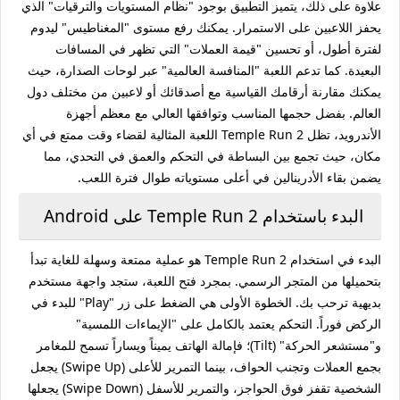
علاوة على ذلك، يتميز التطبيق بوجود "نظام المستويات والترقيات" الذي
يحفز اللاعبين على الاستمرار. يمكنك رفع مستوى "المغناطيس" ليدوم
لفترة أطول، أو تحسين "قيمة العملات" التي تظهر في المسافات
البعيدة. كما تدعم اللعبة "المنافسة العالمية" عبر لوحات الصدارة، حيث
يمكنك مقارنة أرقامك القياسية مع أصدقائك أو لاعبين من مختلف دول
العالم. بفضل حجمها المناسب وتوافقها العالي مع معظم أجهزة
الأندرويد، تظل Temple Run 2 اللعبة المثالية لقضاء وقت ممتع في أي
مكان، حيث تجمع بين البساطة في التحكم والعمق في التحدي، مما
يضمن بقاء الأدرينالين في أعلى مستوياته طوال فترة اللعب.
البدء باستخدام Temple Run 2 على Android
البدء في استخدام Temple Run 2 هو عملية ممتعة وسهلة للغاية تبدأ
بتحميلها من المتجر الرسمي. بمجرد فتح اللعبة، ستجد واجهة مستخدم
بديهية ترحب بك. الخطوة الأولى هي الضغط على زر "Play" للبدء في
الركض فوراً. التحكم يعتمد بالكامل على "الإيماءات اللمسية"
و"مستشعر الحركة" (Tilt)؛ فإمالة الهاتف يميناً ويساراً تسمح للمغامر
بجمع العملات وتجنب الحواف، بينما التمرير للأعلى (Swipe Up) يجعل
الشخصية تقفز فوق الحواجز، والتمرير للأسفل (Swipe Down) يجعلها