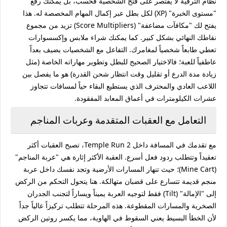
نظام الترقية لا يقتصر على فتح الشخصية فحسب، بل يمكنك رفع
"مستوى الخبرة" (XP) لكل بطل عبر إكمال المهام المخصصة له. هذا
يفتح لك "مكافآت مضاعفة" (Score Multipliers) تزيد من مجموع
نقاطك النهائي بشكل كبير. كما يمكنك شراء ملابس وإكسسوارات
تعطي طابعاً شخصياً لمغامرك. التفاعل مع الشخصيات يضيف بعداً
عاطفياً للعبة؛ فالاختيار الصحيح للبطل وتطوير مهاراته الخاصة (مثل
زيادة مدة الدرع أو تقليل وقت انتظار شحن القدرة) هو ما يفصل بين
اللاعب العادي والمحترف الذي يستطيع البقاء حياً لمسافات تتجاوز
عشرات الكيلومترات في أعماق المعابد المفقودة.
التعامل مع العقبات المتقدمة وعربات المناجم
مع تقدمك في المسافة داخل Temple Run 2، تصبح العقبات أكثر
تعقيداً وتتطلب ردود فعل أسرع. العقبة الأكثر إثارة هي "عربة المناجم"
(Mine Cart)؛ حيث تنهار المسارات الأرضية وتجد نفسك داخل عربة
منجم قديمة تتسارع على قضبان متهالكة. هنا يتحول التحكم من الركض
إلى "الإمالة" (Tilt) فقط لتوجيه العربة يميناً ويساراً لتجنب الجدران
الصخرية والمسارات المقطوعة. هذه المرحلة تتطلب تركيزاً عالياً جداً
لأن الخطأ البسيط يعني السقوط في الهاوية، مما يكسر روتين الركض