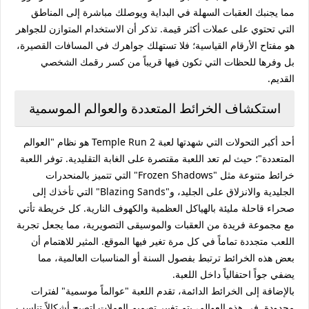
مما يجنبك العقبات السهلة في البداية ويوصلك مباشرة إلى المناطق
التي تحتوي على عملات أكثر قيمة. تذكر أن الاستخدام المتوازن للجواهر
هو مفتاح الأرقام القياسية؛ فلا تستهلك جواهرك في المسافات القصيرة،
بل وفرها للحظات التي تكون فيها قريباً من كسر رقمك الشخصي
القديم.
استكشاف الخرائط المتعددة والعوالم الموسمية
أحد أكبر التحولات التي شهدتها لعبة Temple Run 2 هو نظام "العوالم
المتعددة"؛ حيث لم تعد اللعبة مقتصرة على الغابة التقليدية. توفر اللعبة
خرائط متنوعة مثل "Frozen Shadows" التي تتميز بالمنحدرات
الجليدية والانزلاق على الجليد، و"Blazing Sands" التي تأخذك إلى
صحراء قاحلة مليئة بالهياكل العظمية والكهوف النارية. كل خريطة تأتي
مع مجموعة فريدة من العقبات والموسيقى التصويرية، مما يجعل تجربة
اللعب متجددة تماماً في كل مرة تغير فيها الموقع. المثير للاهتمام أن
بعض هذه الخرائط ترتبط بفصول السنة أو المناسبات العالمية، مما
يضفي جواً احتفالياً داخل اللعبة.
بالإضافة إلى الخرائط الدائمة، تقدم اللعبة "عوالماً موسمية" لفترات
محدودة. في هذه العوالم، يتم تغيير تصميم العملات لتصبح أشكالاً تناسب