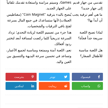
تقدمي من جهاز قديم
Games، وسيتم مزامنة واستعادة تقدمك تلقائياً
إلى جهاز جديد؟
على الجهاز الجديد.
ما هي أهم ترقية يجب
يُنصح بالبدء بترقية "Coin Magnet" (مغناطيس
أن أبدأ بها؟
العملات) لأنها ستساعدك في جمع المال بسرعة
لفتح باقي الترقيات والشخصيات.
لماذا تصبح اللعبة
هذا جزء من تصميم اللعبة لزيادة التحدي؛ تزداد
سريعة جداً فجأة؟
السرعة تدريجياً كلما ركضت لمسافة أبعد لتختبر
ردود أفعالك.
هل اللعبة مناسبة
نعم، اللعبة آمنة وممتعة ومناسبة لجميع الأعمار،
للأطفال الصغار؟
وتساعد في تحسين سرعة البديهة والتنسيق بين
العين واليد.
فيسبوك
تويتر
بنترست
واتساب
ريدايت
لينكدين