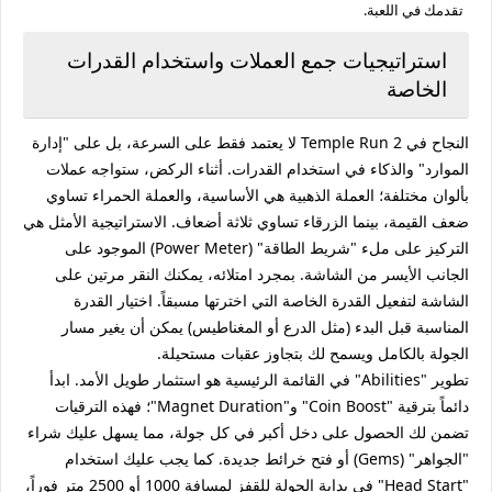
تقدمك في اللعبة.
استراتيجيات جمع العملات واستخدام القدرات
الخاصة
النجاح في Temple Run 2 لا يعتمد فقط على السرعة، بل على "إدارة
الموارد" والذكاء في استخدام القدرات. أثناء الركض، ستواجه عملات
بألوان مختلفة؛ العملة الذهبية هي الأساسية، والعملة الحمراء تساوي
ضعف القيمة، بينما الزرقاء تساوي ثلاثة أضعاف. الاستراتيجية الأمثل هي
التركيز على ملء "شريط الطاقة" (Power Meter) الموجود على
الجانب الأيسر من الشاشة. بمجرد امتلائه، يمكنك النقر مرتين على
الشاشة لتفعيل القدرة الخاصة التي اخترتها مسبقاً. اختيار القدرة
المناسبة قبل البدء (مثل الدرع أو المغناطيس) يمكن أن يغير مسار
الجولة بالكامل ويسمح لك بتجاوز عقبات مستحيلة.
تطوير "Abilities" في القائمة الرئيسية هو استثمار طويل الأمد. ابدأ
دائماً بترقية "Coin Boost" و"Magnet Duration"؛ فهذه الترقيات
تضمن لك الحصول على دخل أكبر في كل جولة، مما يسهل عليك شراء
"الجواهر" (Gems) أو فتح خرائط جديدة. كما يجب عليك استخدام
"Head Start" في بداية الجولة للقفز لمسافة 1000 أو 2500 متر فوراً،