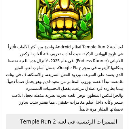
تُعد لعبة Temple Run 2 لنظام Android واحدة من أكثر الألعاب تأثيراً
في تاريخ الهواتف الذكية، حيث أعادت تعريف فئة ألعاب الركض
اللانهائي (Endless Runner). في عام 2025، لا تزال هذه اللعبة تحتفظ
بمكانتها كأيقونة في متجر Google Play، بفضل أسلوب لعبها المثير
الذي يعتمد على السرعة، وردود الفعل السريعة، والاستكشاف في بيئات
غامضة. تبدأ القصة بهروب المغامر من معبد قديم وهو يحمل صنماً ذهبياً،
بينما يطارده قرد عملاق مرعب. بفضل التحسينات المستمرة
والجرافيكس المتطور، توفر اللعبة تجربة بصرية مذهلة تجعل اللاعب
يشعر وكأنه داخل فيلم مغامرات حقيقي، مما يفسر سبب تجاوز
تحميلاتها المليار مرة عالمياً.
المميزات الرئيسية في لعبة Temple Run 2