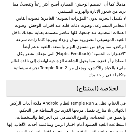
مذهلاً. كما أن "تصميم الوحش" المطارد أصبح أكثر رعباً وتفصيلاً، مما
يزيد من شعور الإثارة والهروب المستمر.
لا تكتمل التجربة بدون "المؤثرات الصوتية" الغامرة؛ فصوت أنفاس
المغامر المتسارعة، وصوت دقات قلبه عند اقتراب الوحش، وصوت
العملات المعدنية عند جمعها، كلها عناصر مصممة بعناية لتجذبك داخل
اللعبة. الموسيقى التصويرية تتبدل وتزداد وتيرتها كلما زادت سرعة
الركض، مما يرفع من مستوى التوتر والمتعة. اللعبة تدعم أيضاً
"الاهتزازات الحسية" (Haptic Feedback) التي تجعلك تشعر بكل
اصطدام أو قفزة، مما يحول الشاشة الزجاجية لهاتفك إلى نافذة لعالم
مليء بالحياة والأكشن، ويجعل من Temple Run 2 تجربة سينمائية
متكاملة في راحة يدك.
الخلاصة (استنتاج)
في الختام، تظل Temple Run 2 لنظام Android ملكة ألعاب الركض
اللانهائي بلا منازع. بفضل مزيجها الفريد بين البساطة في التحكم،
والعمق في التحديات، والتنوع اللامتناهي في الخرائط والشخصيات،
استطاعت اللعبة الصمود أمام اختبار الزمن ومنافسة أحدث الألعاب. إنها
ليست مجرد لعبة لقتل الوقت، بل هي تجربة اختبار لسرعة البديهة