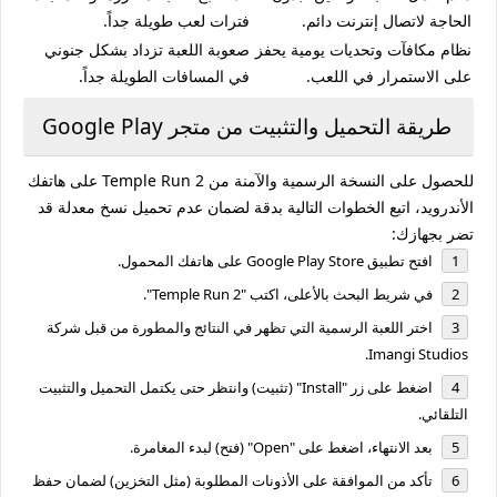
الحاجة لاتصال إنترنت دائم.
فترات لعب طويلة جداً.
نظام مكافآت وتحديات يومية يحفز
صعوبة اللعبة تزداد بشكل جنوني
على الاستمرار في اللعب.
في المسافات الطويلة جداً.
طريقة التحميل والتثبيت من متجر Google Play
للحصول على النسخة الرسمية والآمنة من Temple Run 2 على هاتفك
الأندرويد، اتبع الخطوات التالية بدقة لضمان عدم تحميل نسخ معدلة قد
تضر بجهازك:
افتح تطبيق
Google Play Store
على هاتفك المحمول.
في شريط البحث بالأعلى، اكتب
"Temple Run 2"
.
اختر اللعبة الرسمية التي تظهر في النتائج والمطورة من قبل شركة
.
Imangi Studios
اضغط على زر
"Install"
(تثبيت) وانتظر حتى يكتمل التحميل والتثبيت
التلقائي.
بعد الانتهاء، اضغط على
"Open"
(فتح) لبدء المغامرة.
تأكد من الموافقة على الأذونات المطلوبة (مثل التخزين) لضمان حفظ