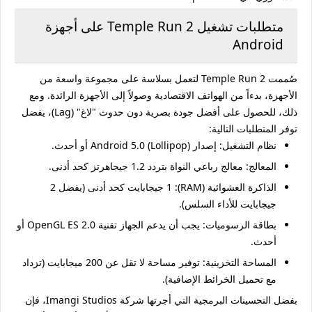
متطلبات تشغيل Temple Run 2 على أجهزة
Android
صُممت Temple Run 2 لتعمل بسلاسة على مجموعة واسعة من
الأجهزة، بدءاً من الهواتف الاقتصادية وصولاً إلى الأجهزة الرائدة. ومع
ذلك، للحصول على أفضل جودة بصرية دون حدوث "لاغ" (Lag)، يفضل
توفر المتطلبات التالية:
نظام التشغيل:
إصدار Android 5.0 (Lollipop) أو أحدث.
المعالج:
معالج رباعي النواة بتردد 1.2 جيجاهرتز كحد أدنى.
الذاكرة العشوائية (RAM):
1 جيجابايت كحد أدنى (يفضل 2
جيجابايت للأداء السلس).
بطاقة الرسوميات:
يجب أن يدعم الجهاز تقنية OpenGL ES 2.0 أو
أحدث.
المساحة التخزينية:
توفير مساحة لا تقل عن 200 ميجابايت (تزداد
مع تحميل الخرائط الإضافية).
بفضل التحسينات البرمجية التي أجرتها شركة Imangi Studios، فإن