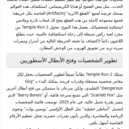
الحدث، مثل بيض الفصح أو هدايا الكريسماس. استكشاف هذه العوالم
يمنحك فرصة لجمع "القطع الأثرية" (Artifacts) الخاصة بكل خريطة؛
فجمع مجموعة كاملة من هذه القطع يفتح لك قبعات نادرة وملابس
استثنائية لشخصياتك. بفضل هذا التنوع، تتحول Temple Run 2 من
مجرد لعبة ركض بسيطة إلى رحلة استكشافية عالمية، حيث يتطلع
اللاعبون دائماً لاكتشاف ما تخبئه الخريطة التالية من أسرار وممرات
سرية تزيد من تشويق الهروب من الوحش المطارد.
تطوير الشخصيات وفتح الأبطال الأسطوريين
تمتلك Temple Run 2 نظاماً عميقاً لتطوير الشخصيات يجعل لكل
مغامر شخصية مستقلة وقدرات فريدة. يمكنك البدء بـ "Guy
Dangerous" التقليدي، ولكن سرعان ما ستتمكن من فتح أبطال آخرين
مثل "Scarlett Fox" التي تتمتع بسرعة فائقة، أو "Barry Bones" الذي
يتميز بقدرة تحمل عالية. في عام 2025، توسعت قائمة الشخصيات
لتشمل "أساطير حقيقية" مثل البطل الأولمبي "يوسين بولت" ونجوم
الرياضة والمغامرة، والذين يأتون بقدرات حصرية تجعل تحطيم الأرقام
القياسية أسهل بكثير.